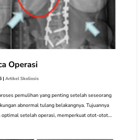
sca Operasi
6
|
Artikel Skoliosis
h proses pemulihan yang penting setelah seseorang
gkungan abnormal tulang belakangnya. Tujuannya
 optimal setelah operasi, memperkuat otot-otot...