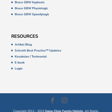
Brace GBW Kyphosis
Brace GBW Physiologic
Brace GBW Spondylogic
RESOURCES
Artikel Blog
Schroth Best Practice™ Updates
Kesaksian / Tesimonial
E-book
Login
Copyright 2012 – 2023
Spine Clinic Family Holistic
. All Rights