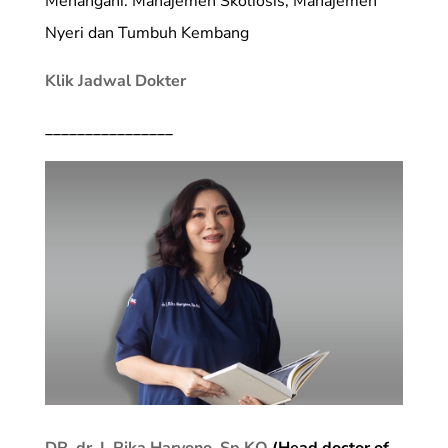
Menangani: Manajemen Skoliosis, Manajemen
Nyeri dan Tumbuh Kembang
Klik Jadwal Dokter
________________
DR. dr. I. Rika Haryono, Sp.KO
(Head doctor of