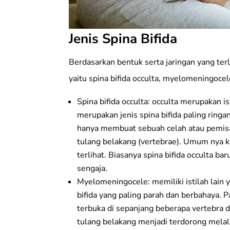
Jenis Spina Bifida
Berdasarkan bentuk serta jaringan yang terli
yaitu spina bifida occulta, myelomeningoce
Spina bifida occulta: occulta merupakan is
merupakan jenis spina bifida paling ring
hanya membuat sebuah celah atau pemisah
tulang belakang (vertebrae). Umum nya ke
terlihat. Biasanya spina bifida occulta b
sengaja.
Myelomeningocele: memiliki istilah lain y
bifida yang paling parah dan berbahaya.
terbuka di sepanjang beberapa vertebra 
tulang belakang menjadi terdorong melalu