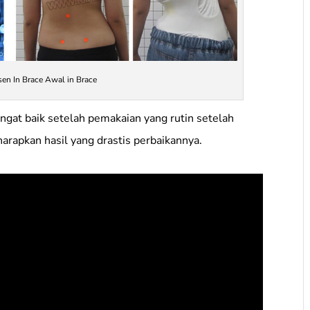
n In Brace Awal in Brace
angat baik setelah pemakaian yang rutin setelah
harapkan hasil yang drastis perbaikannya.