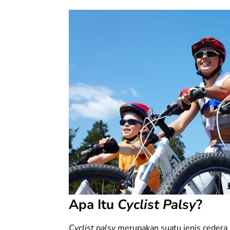
Apa Itu
Cyclist Palsy
?
Cyclist palsy
merupakan suatu jenis cedera 