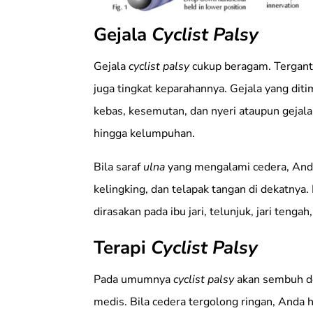
Gejala
Cyclist Palsy
Gejala
cyclist palsy
cukup beragam. Tergantun
juga tingkat keparahannya. Gejala yang diti
kebas, kesemutan, dan nyeri ataupun geja
hingga kelumpuhan.
Bila saraf
ulna
yang mengalami cedera, Anda 
kelingking, dan telapak tangan di dekatnya. 
dirasakan pada ibu jari, telunjuk, jari tenga
Terapi
Cyclist Palsy
Pada umumnya
cyclist palsy
akan sembuh de
medis. Bila cedera tergolong ringan, Anda