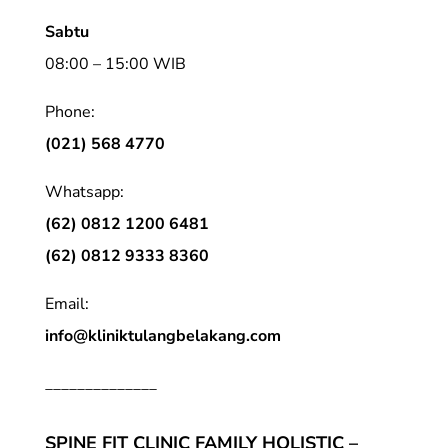
Sabtu
08:00 – 15:00 WIB
Phone:
(021) 568 4770
Whatsapp:
(62) 0812 1200 6481
(62) 0812 9333 8360
Email:
info@kliniktulangbelakang.com
______________
SPINE FIT CLINIC FAMILY HOLISTIC –