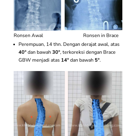
Ronsen Awal Ronsen in Brace
Perempuan, 14 thn. Dengan derajat awal, atas
40°
dan bawah
30°
, terkoreksi dengan Brace
GBW menjadi atas
14°
dan bawah
5°
.