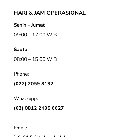
HARI & JAM OPERASIONAL
Senin – Jumat
09:00 – 17:00 WIB
Sabtu
08:00 – 15:00 WIB
Phone:
(022) 2059 8192
Whatsapp:
(62) 0812 2435 6627
Email: