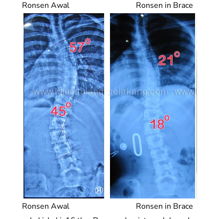
Ronsen Awal Ronsen in Brace
Ronsen Awal Ronsen in Brace