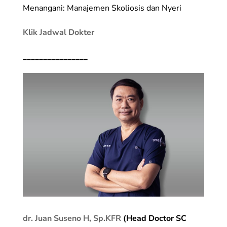
Menangani: Manajemen Skoliosis dan Nyeri
Klik Jadwal Dokter
________________
dr. Juan Suseno H, Sp.KFR
(Head Doctor SC