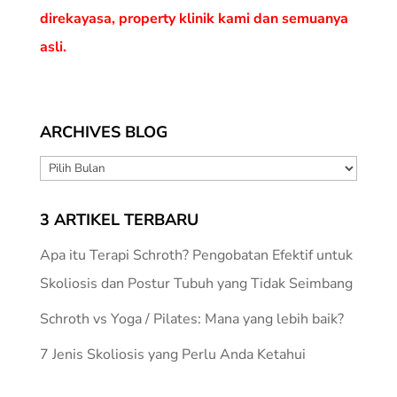
direkayasa, property klinik kami dan semuanya
asli.
ARCHIVES BLOG
ARCHIVES
BLOG
3 ARTIKEL TERBARU
Apa itu Terapi Schroth? Pengobatan Efektif untuk
Skoliosis dan Postur Tubuh yang Tidak Seimbang
Schroth vs Yoga / Pilates: Mana yang lebih baik?
7 Jenis Skoliosis yang Perlu Anda Ketahui