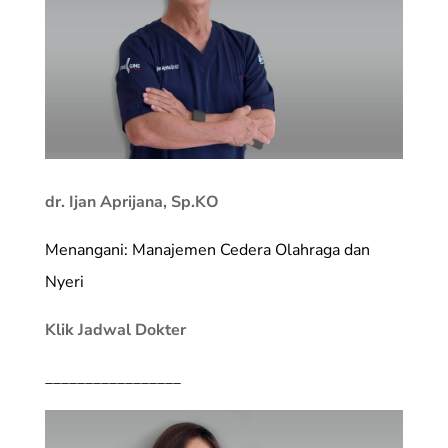
dr. Ijan Aprijana, Sp.KO
Menangani: Manajemen Cedera Olahraga dan
Nyeri
Klik Jadwal Dokter
_________________