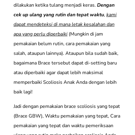
dilakukan ketika tulang menjadi keras.
Dengan
cek up ulang yang rutin dan tepat waktu
,
kami
dapat mendeteksi di mana letak kesalahan dan
apa yang perlu diperbaiki
(Mungkin di jam
pemakaian belum rutin, cara pemakaian yang
salah, ataupun lainnya). Ataupun bila sudah baik,
bagaimana Brace tersebut dapat di-setting baru
atau diperbaiki agar dapat lebih maksimal
memperbaiki Scoliosis Anak Anda dengan lebih
baik lagi!
Jadi dengan pemakaian brace scoliosis yang tepat
(Brace GBW), Waktu pemakaian yang tepat, Cara
pemakaian yang tepat dan waktu pemeriksaan