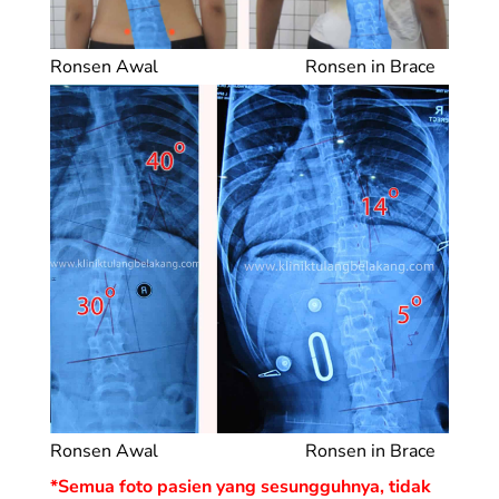
Ronsen Awal Ronsen in Brace
Ronsen Awal Ronsen in Brace
*Semua foto pasien yang sesungguhnya, tidak