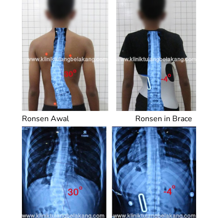
Ronsen Awal Ronsen in Brace