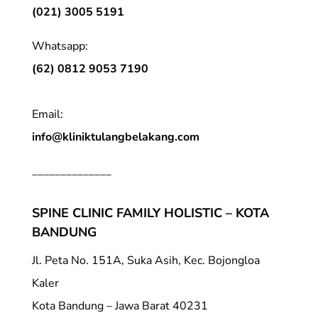
(021) 3005 5191
Whatsapp:
(62) 0812 9053 7190
Email:
info@kliniktulangbelakang.com
______________
SPINE CLINIC FAMILY HOLISTIC – KOTA
BANDUNG
Jl. Peta No. 151A, Suka Asih, Kec. Bojongloa
Kaler
Kota Bandung – Jawa Barat 40231