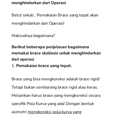
menghindarkan dari Operasi
Betul sekali.. Pemakaian Brace yang tepat akan
menghindarkan dari Operasi!
Maksudnya bagaimana?
Berikut beberapa penjelasan bagaimana
memakai brace skoliosis untuk menghindarkan
dari operasi
Pemakaian brace yang tepat.
Brace yang bisa mengkoreksi adalah brace rigid!
Tetapi bukan sembarang brace rigid atau keras.
Melainkan harus brace yang mengkoreksi secara
spesifik Pola Kurva yang ada! Dengan
bentuk
asimetri
mengkoreksi pola kurva yang