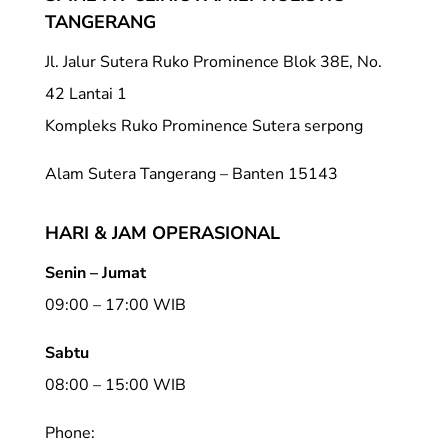
TANGERANG
Jl. Jalur Sutera Ruko Prominence Blok 38E, No.
42 Lantai 1
Kompleks Ruko Prominence Sutera serpong
Alam Sutera Tangerang – Banten 15143
HARI & JAM OPERASIONAL
Senin – Jumat
09:00 – 17:00 WIB
Sabtu
08:00 – 15:00 WIB
Phone: