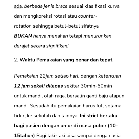
ada,
berbeda jenis brace
sesuai klasifikasi kurva
dan
mengkoreksi rotasi
atau
counter-
rotation
sehingga betul-betul sifatnya
BUKAN
hanya menahan
tetapi
menurunkan
derajat secara signifikan!
Waktu Pemakaian yang benar dan tepat.
Pemakaian 22jam setiap hari
, dengan
ketentuan
12 jam sekali dilepas
sekitar 30min-60min
untuk mandi, olah raga, bersalin ganti baju atapun
mandi. Sesudah itu pemakaian harus full selama
tidur, ke sekolah dan lainnya.
Ini strict berlaku
bagi pasien dengan umur di masa puber (10-
15tahun)
Bagi laki-laki bisa sampai dengan usia