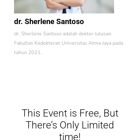
dr. Sherlene Santoso
dr. Sherlene Santoso adalah dokter lulusan
Fakultas Kedokteran Universitas Atma Jaya pada
tahun 2021.
This Event is Free, But
There’s Only Limited
time!